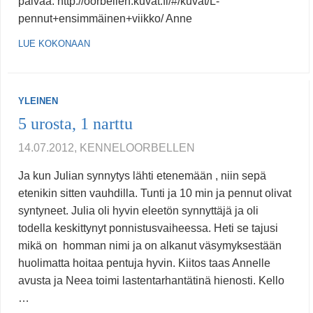
päivää. http://oorbellen.kuvat.fi/#/kuvat/L-
pennut+ensimmäinen+viikko/ Anne
LUE KOKONAAN
YLEINEN
5 urosta, 1 narttu
14.07.2012, KENNELOORBELLEN
Ja kun Julian synnytys lähti etenemään , niin sepä
etenikin sitten vauhdilla. Tunti ja 10 min ja pennut olivat
syntyneet. Julia oli hyvin eleetön synnyttäjä ja oli
todella keskittynyt ponnistusvaiheessa. Heti se tajusi
mikä on homman nimi ja on alkanut väsymyksestään
huolimatta hoitaa pentuja hyvin. Kiitos taas Annelle
avusta ja Neea toimi lastentarhantätinä hienosti. Kello
…