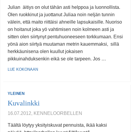
Julian äitiys on olut tähän asti helppoa ja luonnollista.
Olen ruokkinut ja juottanut Juliaa noin neljän tunnin
välein, että maito riittäisi ahneille lapsukaisille. Nuoriso
on hoitanut joka yö vahtimisen noin kolmeen asti ja
sitten olen siirtynyt pentuhuoneeseen torkkumaan. Ensi
yönä aion siirtyä muutaman metrin kauemmaksi, sillä
herkkäunisena olen kuullut jokaisen
pikkuinahduksenkin eikä se ole tarpeen. Jos …
LUE KOKONAAN
YLEINEN
Kuvalinkki
16.07.2012, KENNELOORBELLEN
Täältä löytyy yksityiskuvat pennuista, ikää kaksi