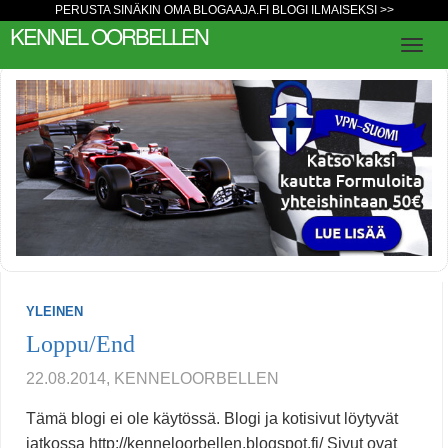
PERUSTA SINÄKIN OMA BLOGAAJA.FI BLOGI ILMAISEKSI >>
KENNEL OORBELLEN
YLEINEN
Loppu/End
22.08.2014, KENNELOORBELLEN
Tämä blogi ei ole käytössä. Blogi ja kotisivut löytyvät
jatkossa http://kenneloorbellen.blogspot.fi/ Sivut ovat