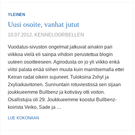
YLEINEN
Uusi osoite, vanhat jutut
10.07.2012, KENNELOORBELLEN
Vuodatus-sivuston ongelmat jatkuvat ainakin pari
viikkoa vielä eli sainpa vihdoin perustettua blogin
uuteen osoitteeseen. Agirodusta on jo yli viikko enkä
viitsi palata enää siihen muuta kuin mainitsemalla ettei
Keiran radat oikein sujuneet. Tuloksina 2xhyl ja
2xyliaikavitonen. Sunnuntain rotuviestissä sen sijaan
joukkueemme Bullbenz ja kotivävy otti voiton.
Osallistujia oli 29. Joukkueemme koostui Bullbenz-
koirista Veiko, Sade ja …
LUE KOKONAAN